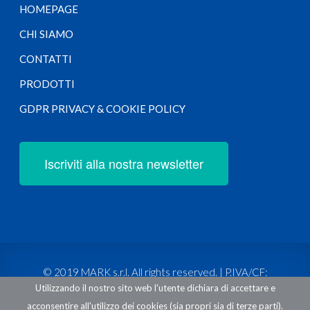
HOMEPAGE
CHI SIAMO
CONTATTI
PRODOTTI
GDPR PRIVACY & COOKIE POLICY
Iscriviti alla nostra newsletter
© 2019 MARK s.r.l. All rights reserved. | P.IVA/CF:
Utilizzando il nostro sito web l'utente dichiara di accettare e
02458790231
acconsentire all'utilizzo dei cookies (sia propri sia di terze parti).