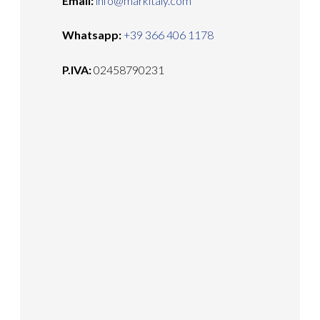
Email:
info@markitaly.com
Whatsapp:
+39 366 406 1178
P.IVA:
02458790231