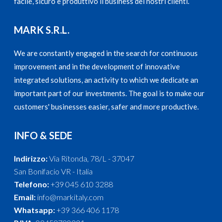
facile, sicuro e produttivo il business dei nostri clienti.
MARK S.R.L.
We are constantly engaged in the search for continuous
improvement and in the development of innovative
integrated solutions, an activity to which we dedicate an
important part of our investments. The goal is to make our
customers' businesses easier, safer and more productive.
INFO & SEDE
Indirizzo:
Via Ritonda, 78/L - 37047
San Bonifacio VR - Italia
Telefono:
+39 045 610 3288
Email:
info@markitaly.com
Whatsapp:
+39 366 406 1178